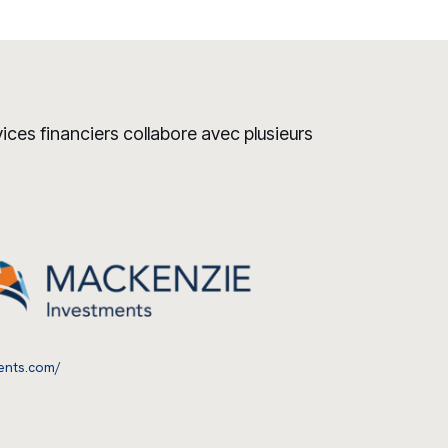
ces financiers collabore avec plusieurs
Corporation Financière Mackenzie
ents.com/