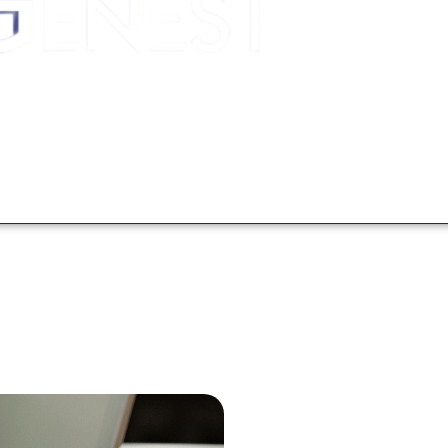
 structuré
 rigoureux et personnalisé pour vous guider à chaque 