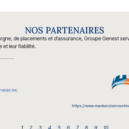
NOS PARTENAIRES
argne, de placements et d’assurance, Groupe Genest servi
t leur fiabilité.
https://www.mackenzieinvestm
1
2
3
4
5
6
7
8
9
10