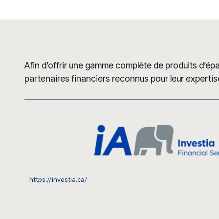
Afin d’offrir une gamme complète de produits d’ép
partenaires financiers reconnus pour leur expertise e
Investia Services Financiers
https://investia.ca/