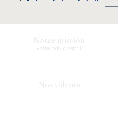
Notre mission
votre paix d’esprit
anciers est d’être une ressource de confiance pour vous 
ous engageons à offrir des solutions adaptées à vos objec
d’avancer avec confiance et tranquillité d’esprit.
Nos valeurs