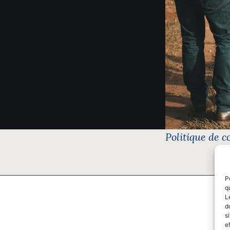
Politique de c
P
q
L
d
s
e